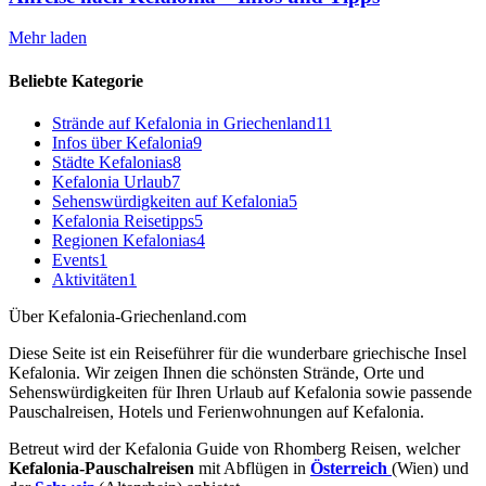
Mehr laden
Beliebte Kategorie
Strände auf Kefalonia in Griechenland
11
Infos über Kefalonia
9
Städte Kefalonias
8
Kefalonia Urlaub
7
Sehenswürdigkeiten auf Kefalonia
5
Kefalonia Reisetipps
5
Regionen Kefalonias
4
Events
1
Aktivitäten
1
Über Kefalonia-Griechenland.com
Diese Seite ist ein Reiseführer für die wunderbare griechische Insel
Kefalonia. Wir zeigen Ihnen die schönsten Strände, Orte und
Sehenswürdigkeiten für Ihren Urlaub auf Kefalonia sowie passende
Pauschalreisen, Hotels und Ferienwohnungen auf Kefalonia.
Betreut wird der Kefalonia Guide von Rhomberg Reisen, welcher
Kefalonia-Pauschalreisen
mit Abflügen in
Österreich
(Wien) und