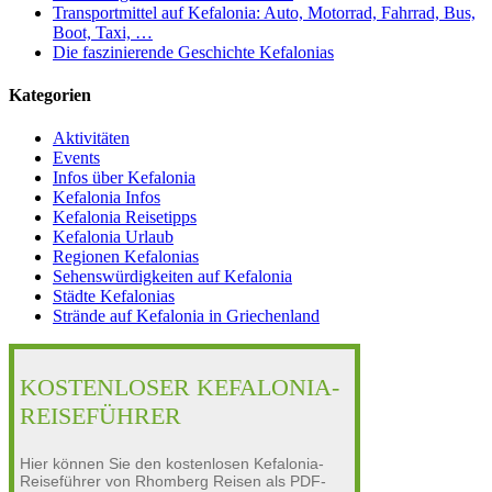
Transportmittel auf Kefalonia: Auto, Motorrad, Fahrrad, Bus,
Boot, Taxi, …
Die faszinierende Geschichte Kefalonias
Kategorien
Aktivitäten
Events
Infos über Kefalonia
Kefalonia Infos
Kefalonia Reisetipps
Kefalonia Urlaub
Regionen Kefalonias
Sehenswürdigkeiten auf Kefalonia
Städte Kefalonias
Strände auf Kefalonia in Griechenland
KOSTENLOSER KEFALONIA-
REISEFÜHRER
Hier können Sie den kostenlosen Kefalonia-
Reiseführer von Rhomberg Reisen als PDF-