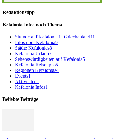
Redaktionstipp
Kefalonia Infos nach Thema
Strände auf Kefalonia in Griechenland
11
Infos über Kefalonia
9
Städte Kefalonias
8
Kefalonia Urlaub
7
Sehenswürdigkeiten auf Kefalonia
5
Kefalonia Reisetipps
5
Regionen Kefalonias
4
Events
1
Aktivitäten
1
Kefalonia Infos
1
Beliebte Beiträge