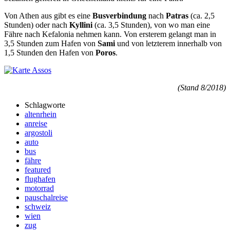
Von Athen aus gibt es eine
Busverbindung
nach
Patras
(ca. 2,5
Stunden) oder nach
Kyllini
(ca. 3,5 Stunden), von wo man eine
Fähre nach Kefalonia nehmen kann. Von ersterem gelangt man in
3,5 Stunden zum Hafen von
Sami
und von letzterem innerhalb von
1,5 Stunden den Hafen von
Poros
.
(Stand 8/2018)
Schlagworte
altenrhein
anreise
argostoli
auto
bus
fähre
featured
flughafen
motorrad
pauschalreise
schweiz
wien
zug