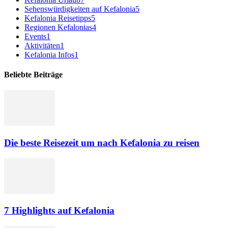
Sehenswürdigkeiten auf Kefalonia
5
Kefalonia Reisetipps
5
Regionen Kefalonias
4
Events
1
Aktivitäten
1
Kefalonia Infos
1
Beliebte Beiträge
Die beste Reisezeit um nach Kefalonia zu reisen
7 Highlights auf Kefalonia