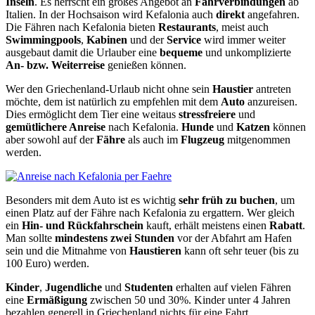
Inseln
. Es herrscht ein großes Angebot an
Fährverbindungen
ab
Italien. In der Hochsaison wird Kefalonia auch
direkt
angefahren.
Die Fähren nach Kefalonia bieten
Restaurants
, meist auch
Swimmingpools
,
Kabinen
und der
Service
wird immer weiter
ausgebaut damit die Urlauber eine
bequeme
und unkomplizierte
An- bzw. Weiterreise
genießen können.
Wer den Griechenland-Urlaub nicht ohne sein
Haustier
antreten
möchte, dem ist natürlich zu empfehlen mit dem
Auto
anzureisen.
Dies ermöglicht dem Tier eine weitaus
stressfreiere
und
gemütlichere Anreise
nach Kefalonia.
Hunde
und
Katzen
können
aber sowohl auf der
Fähre
als auch im
Flugzeug
mitgenommen
werden.
Besonders mit dem Auto ist es wichtig
sehr früh zu buchen
, um
einen Platz auf der Fähre nach Kefalonia zu ergattern. Wer gleich
ein
Hin- und Rückfahrschein
kauft, erhält meistens einen
Rabatt
.
Man sollte
mindestens zwei Stunden
vor der Abfahrt am Hafen
sein und die Mitnahme von
Haustieren
kann oft sehr teuer (bis zu
100 Euro) werden.
Kinder
,
Jugendliche
und
Studenten
erhalten auf vielen Fähren
eine
Ermäßigung
zwischen 50 und 30%. Kinder unter 4 Jahren
bezahlen generell in Griechenland nichts für eine Fahrt.