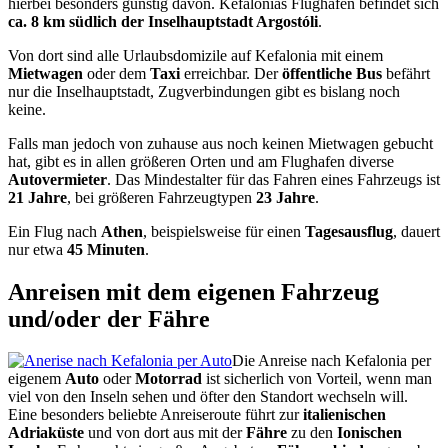
hierbei besonders günstig davon. Kefalonias Flughafen befindet sich
ca. 8 km südlich der Inselhauptstadt Argostóli
.
Von dort sind alle Urlaubsdomizile auf Kefalonia mit einem
Mietwagen
oder dem
Taxi
erreichbar. Der
öffentliche Bus
befährt
nur die Inselhauptstadt, Zugverbindungen gibt es bislang noch
keine.
Falls man jedoch von zuhause aus noch keinen Mietwagen gebucht
hat, gibt es in allen größeren Orten und am Flughafen diverse
Autovermieter
. Das Mindestalter für das Fahren eines Fahrzeugs ist
21 Jahre
, bei größeren Fahrzeugtypen
23 Jahre
.
Ein Flug nach
Athen
, beispielsweise für einen
Tagesausflug
, dauert
nur etwa
45 Minuten
.
Anreisen mit dem eigenen Fahrzeug
und/oder der Fähre
Die Anreise nach Kefalonia per
eigenem
Auto
oder
Motorrad
ist sicherlich von Vorteil, wenn man
viel von den Inseln sehen und öfter den Standort wechseln will.
Eine besonders beliebte Anreiseroute führt zur
italienischen
Adriaküste
und von dort aus mit der
Fähre
zu den
Ionischen