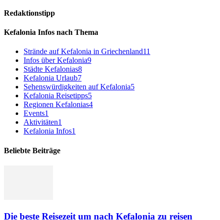
Redaktionstipp
Kefalonia Infos nach Thema
Strände auf Kefalonia in Griechenland
11
Infos über Kefalonia
9
Städte Kefalonias
8
Kefalonia Urlaub
7
Sehenswürdigkeiten auf Kefalonia
5
Kefalonia Reisetipps
5
Regionen Kefalonias
4
Events
1
Aktivitäten
1
Kefalonia Infos
1
Beliebte Beiträge
Die beste Reisezeit um nach Kefalonia zu reisen