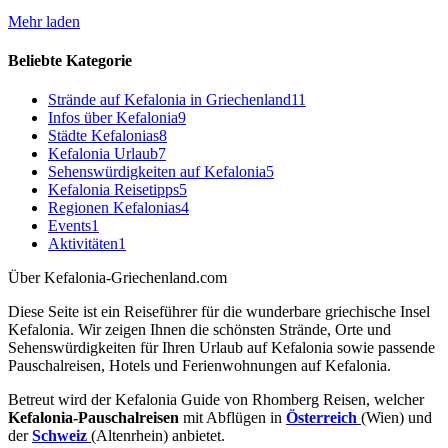
Mehr laden
Beliebte Kategorie
Strände auf Kefalonia in Griechenland
11
Infos über Kefalonia
9
Städte Kefalonias
8
Kefalonia Urlaub
7
Sehenswürdigkeiten auf Kefalonia
5
Kefalonia Reisetipps
5
Regionen Kefalonias
4
Events
1
Aktivitäten
1
Über Kefalonia-Griechenland.com
Diese Seite ist ein Reiseführer für die wunderbare griechische Insel
Kefalonia. Wir zeigen Ihnen die schönsten Strände, Orte und
Sehenswürdigkeiten für Ihren Urlaub auf Kefalonia sowie passende
Pauschalreisen, Hotels und Ferienwohnungen auf Kefalonia.
Betreut wird der Kefalonia Guide von Rhomberg Reisen, welcher
Kefalonia-Pauschalreisen
mit Abflügen in
Österreich
(Wien) und
der
Schweiz
(Altenrhein) anbietet.