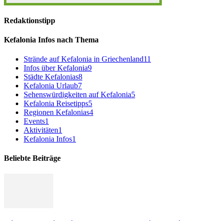
Redaktionstipp
Kefalonia Infos nach Thema
Strände auf Kefalonia in Griechenland
11
Infos über Kefalonia
9
Städte Kefalonias
8
Kefalonia Urlaub
7
Sehenswürdigkeiten auf Kefalonia
5
Kefalonia Reisetipps
5
Regionen Kefalonias
4
Events
1
Aktivitäten
1
Kefalonia Infos
1
Beliebte Beiträge