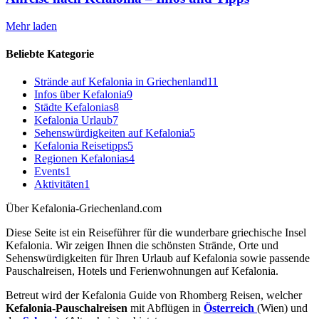
Mehr laden
Beliebte Kategorie
Strände auf Kefalonia in Griechenland
11
Infos über Kefalonia
9
Städte Kefalonias
8
Kefalonia Urlaub
7
Sehenswürdigkeiten auf Kefalonia
5
Kefalonia Reisetipps
5
Regionen Kefalonias
4
Events
1
Aktivitäten
1
Über Kefalonia-Griechenland.com
Diese Seite ist ein Reiseführer für die wunderbare griechische Insel
Kefalonia. Wir zeigen Ihnen die schönsten Strände, Orte und
Sehenswürdigkeiten für Ihren Urlaub auf Kefalonia sowie passende
Pauschalreisen, Hotels und Ferienwohnungen auf Kefalonia.
Betreut wird der Kefalonia Guide von Rhomberg Reisen, welcher
Kefalonia-Pauschalreisen
mit Abflügen in
Österreich
(Wien) und