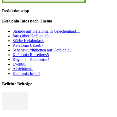
Redaktionstipp
Kefalonia Infos nach Thema
Strände auf Kefalonia in Griechenland
11
Infos über Kefalonia
9
Städte Kefalonias
8
Kefalonia Urlaub
7
Sehenswürdigkeiten auf Kefalonia
5
Kefalonia Reisetipps
5
Regionen Kefalonias
4
Events
1
Aktivitäten
1
Kefalonia Infos
1
Beliebte Beiträge