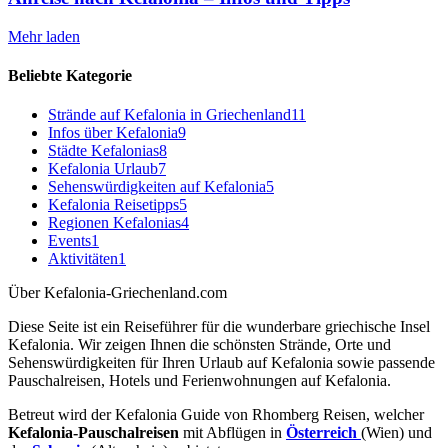
Mehr laden
Beliebte Kategorie
Strände auf Kefalonia in Griechenland
11
Infos über Kefalonia
9
Städte Kefalonias
8
Kefalonia Urlaub
7
Sehenswürdigkeiten auf Kefalonia
5
Kefalonia Reisetipps
5
Regionen Kefalonias
4
Events
1
Aktivitäten
1
Über Kefalonia-Griechenland.com
Diese Seite ist ein Reiseführer für die wunderbare griechische Insel
Kefalonia. Wir zeigen Ihnen die schönsten Strände, Orte und
Sehenswürdigkeiten für Ihren Urlaub auf Kefalonia sowie passende
Pauschalreisen, Hotels und Ferienwohnungen auf Kefalonia.
Betreut wird der Kefalonia Guide von Rhomberg Reisen, welcher
Kefalonia-Pauschalreisen
mit Abflügen in
Österreich
(Wien) und