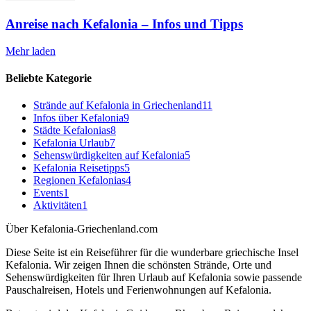
Anreise nach Kefalonia – Infos und Tipps
Mehr laden
Beliebte Kategorie
Strände auf Kefalonia in Griechenland
11
Infos über Kefalonia
9
Städte Kefalonias
8
Kefalonia Urlaub
7
Sehenswürdigkeiten auf Kefalonia
5
Kefalonia Reisetipps
5
Regionen Kefalonias
4
Events
1
Aktivitäten
1
Über Kefalonia-Griechenland.com
Diese Seite ist ein Reiseführer für die wunderbare griechische Insel
Kefalonia. Wir zeigen Ihnen die schönsten Strände, Orte und
Sehenswürdigkeiten für Ihren Urlaub auf Kefalonia sowie passende
Pauschalreisen, Hotels und Ferienwohnungen auf Kefalonia.