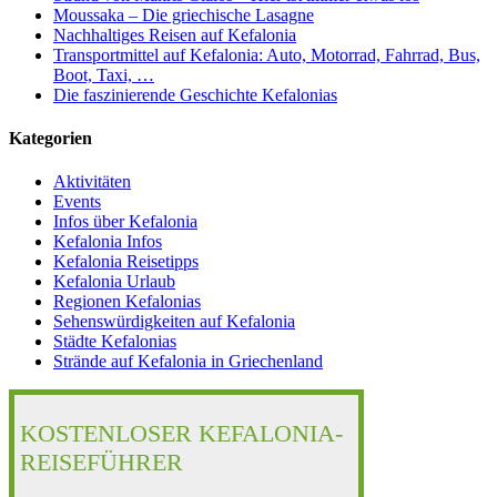
Moussaka – Die griechische Lasagne
Nachhaltiges Reisen auf Kefalonia
Transportmittel auf Kefalonia: Auto, Motorrad, Fahrrad, Bus,
Boot, Taxi, …
Die faszinierende Geschichte Kefalonias
Kategorien
Aktivitäten
Events
Infos über Kefalonia
Kefalonia Infos
Kefalonia Reisetipps
Kefalonia Urlaub
Regionen Kefalonias
Sehenswürdigkeiten auf Kefalonia
Städte Kefalonias
Strände auf Kefalonia in Griechenland
KOSTENLOSER KEFALONIA-
REISEFÜHRER