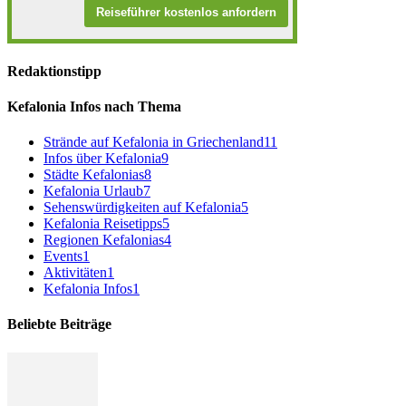
Reiseführer kostenlos anfordern
Redaktionstipp
Kefalonia Infos nach Thema
Strände auf Kefalonia in Griechenland
11
Infos über Kefalonia
9
Städte Kefalonias
8
Kefalonia Urlaub
7
Sehenswürdigkeiten auf Kefalonia
5
Kefalonia Reisetipps
5
Regionen Kefalonias
4
Events
1
Aktivitäten
1
Kefalonia Infos
1
Beliebte Beiträge