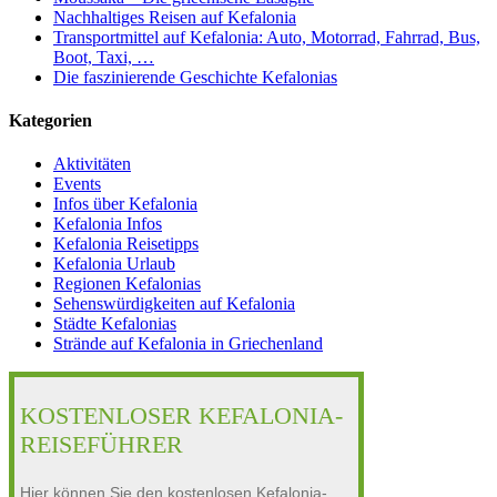
Nachhaltiges Reisen auf Kefalonia
Transportmittel auf Kefalonia: Auto, Motorrad, Fahrrad, Bus,
Boot, Taxi, …
Die faszinierende Geschichte Kefalonias
Kategorien
Aktivitäten
Events
Infos über Kefalonia
Kefalonia Infos
Kefalonia Reisetipps
Kefalonia Urlaub
Regionen Kefalonias
Sehenswürdigkeiten auf Kefalonia
Städte Kefalonias
Strände auf Kefalonia in Griechenland
KOSTENLOSER KEFALONIA-
REISEFÜHRER
Hier können Sie den kostenlosen Kefalonia-