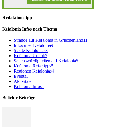
Redaktionstipp
Kefalonia Infos nach Thema
Strände auf Kefalonia in Griechenland
11
Infos über Kefalonia
9
Städte Kefalonias
8
Kefalonia Urlaub
7
Sehenswürdigkeiten auf Kefalonia
5
Kefalonia Reisetipps
5
Regionen Kefalonias
4
Events
1
Aktivitäten
1
Kefalonia Infos
1
Beliebte Beiträge