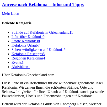
Anreise nach Kefalonia – Infos und Tipps
Mehr laden
Beliebte Kategorie
Strände auf Kefalonia in Griechenland
11
Infos über Kefalonia
9
Städte Kefalonias
8
Kefalonia Urlaub
7
Sehenswürdigkeiten auf Kefalonia
5
Kefalonia Reisetipps
5
Regionen Kefalonias
4
Events
1
Aktivitäten
1
Über Kefalonia-Griechenland.com
Diese Seite ist ein Reiseführer für die wunderbare griechische Insel
Kefalonia. Wir zeigen Ihnen die schönsten Strände, Orte und
Sehenswürdigkeiten für Ihren Urlaub auf Kefalonia sowie passende
Pauschalreisen, Hotels und Ferienwohnungen auf Kefalonia.
Betreut wird der Kefalonia Guide von Rhomberg Reisen, welcher