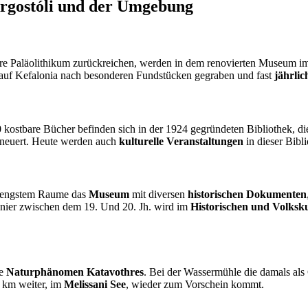
Argostóli und der Umgebung
ttlere Paläolithikum zurückreichen, werden in dem renovierten Museum 
 auf Kefalonia nach besonderen Fundstücken gegraben und fast
jährlic
0
kostbare Bücher befinden sich in der 1924 gegründeten Bibliothek, di
rneuert. Heute werden auch
kulturelle Veranstaltungen
in dieser Bibl
uf engstem Raume das
Museum
mit diversen
historischen Dokumenten
nier zwischen dem 19. Und 20. Jh. wird im
Historischen und Volks
ge
Naturphänomen Katavothres
. Bei der Wassermühle die damals als
 km weiter, im
Melissani See
, wieder zum Vorschein kommt.