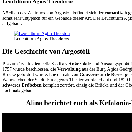
Leuchtturm Agios Theodoros
Nördlich des Zentrums von Argostóli befindet sich der
romantisch g
somit sehr untypisch für ein Gebäude dieser Art. Der Leuchtturm A
aufgebaut.
Leuchtturm Agios Theodoros
Die Geschichte von Argostóli
Bis zum 16. Jh. diente die Stadt als
Ankerplatz
und Ausgangspunkt f
1757 wurde beschlossen, die
Verwaltung
aus der Burg Ágios Geórgi
Brücke gefördert wurde. Die damals von
Gouverneur de Bosset
geba
Wahrzeichen der Stadt. Ein eigenes Theater wurde erbaut und 1829 
schweres Erdbeben
komplett zerstört, einzig die Brücke und der O
nochmals gebaut.
Alina berichtet euch als Kefalonia