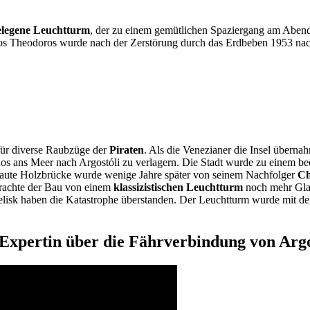
elegene L
euchtturm
, der zu einem gemütlichen Spaziergang am Abend 
gios Theodoros wurde nach der Zerstörung durch das Erdbeben 1953 na
ür diverse Raubzüge der
Piraten
. Als die Venezianer die Insel überna
os ans Meer nach Argostóli zu verlagern. Die Stadt wurde zu einem b
ute Holzbrücke wurde wenige Jahre später von seinem Nachfolger
Ch
brachte der Bau von einem
klassizistischen Leuchtturm
noch mehr Glan
belisk haben die Katastrophe überstanden. Der Leuchtturm wurde mit d
-Expertin über die Fährverbindung von Argos