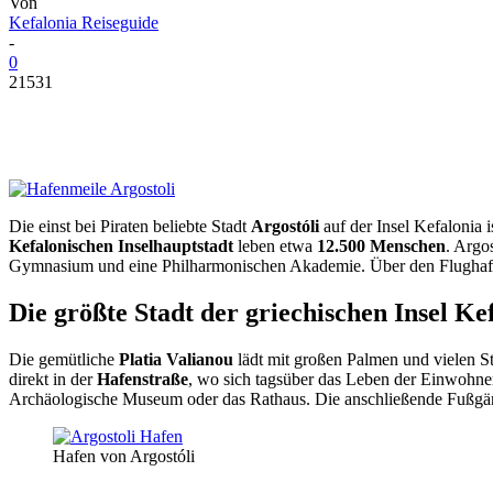
Von
Kefalonia Reiseguide
-
0
21531
Die einst bei Piraten beliebte Stadt
Argostóli
auf der Insel Kefalonia i
Kefalonischen
Inselhauptstadt
leben etwa
12.500 Menschen
. Argos
Gymnasium und eine Philharmonischen Akademie. Über den Flughaf
Die größte Stadt der griechischen Insel Ke
Die gemütliche
Platia Valianou
lädt mit großen Palmen und vielen St
direkt in der
Haf
enstraße
, wo sich tagsüber das Leben der Einwohner
Archäologische Museum oder das Rathaus. Die anschließende Fußgä
Hafen von Argostóli