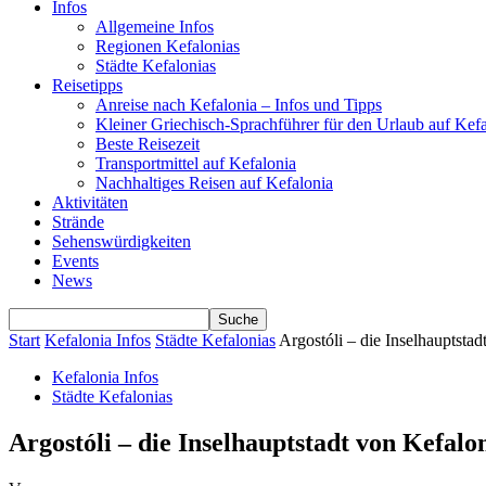
Infos
Allgemeine Infos
Regionen Kefalonias
Städte Kefalonias
Reisetipps
Anreise nach Kefalonia – Infos und Tipps
Kleiner Griechisch-Sprachführer für den Urlaub auf Kef
Beste Reisezeit
Transportmittel auf Kefalonia
Nachhaltiges Reisen auf Kefalonia
Aktivitäten
Strände
Sehenswürdigkeiten
Events
News
Start
Kefalonia Infos
Städte Kefalonias
Argostóli – die Inselhauptstad
Kefalonia Infos
Städte Kefalonias
Argostóli – die Inselhauptstadt von Kefalo