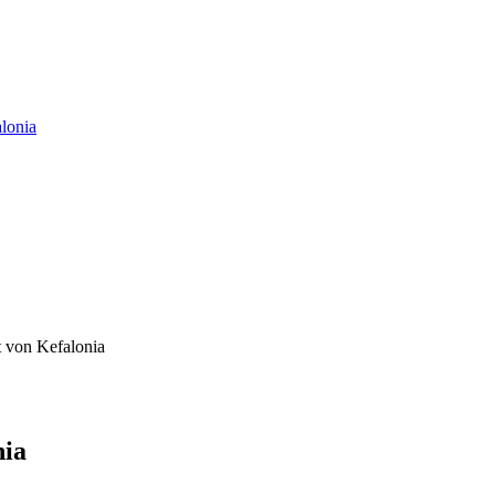
alonia
t von Kefalonia
nia