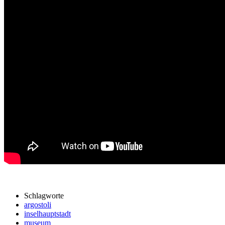
Schlagworte
argostoli
inselhauptstadt
museum