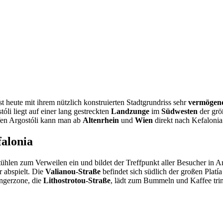
st heute mit ihrem nützlich konstruierten Stadtgrundriss sehr
vermögen
tóli liegt auf einer lang gestreckten
Landzunge
im
Südwesten
der größ
en Argostóli kann man ab
Altenrhein
und
Wien
direkt nach Kefalonia
falonia
ühlen zum Verweilen ein und bildet der Treffpunkt aller Besucher in Ar
 abspielt. Die
Valianou-Straße
befindet sich südlich der großen Platí
ngerzone, die
Lithostrotou-Straße
, lädt zum Bummeln und Kaffee trin