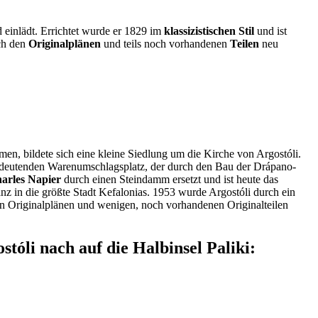
einlädt. Errichtet wurde er 1829 im
klassizistischen Stil
und ist
ch den
Originalplänen
und teils noch vorhandenen
Teilen
neu
hmen, bildete sich eine kleine Siedlung um die Kirche von Argostóli.
edeutenden Warenumschlagsplatz, der durch den Bau der Drápano-
arles Napier
durch einen Steindamm ersetzt und ist heute das
z in die größte Stadt Kefalonias. 1953 wurde Argostóli durch ein
en Originalplänen und wenigen, noch vorhandenen Originalteilen
tóli nach auf die Halbinsel Paliki: