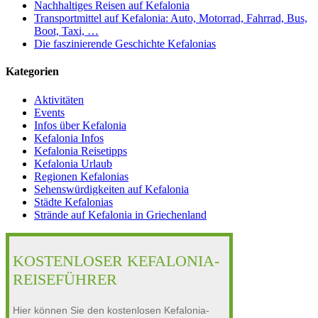
Nachhaltiges Reisen auf Kefalonia
Transportmittel auf Kefalonia: Auto, Motorrad, Fahrrad, Bus,
Boot, Taxi, …
Die faszinierende Geschichte Kefalonias
Kategorien
Aktivitäten
Events
Infos über Kefalonia
Kefalonia Infos
Kefalonia Reisetipps
Kefalonia Urlaub
Regionen Kefalonias
Sehenswürdigkeiten auf Kefalonia
Städte Kefalonias
Strände auf Kefalonia in Griechenland
KOSTENLOSER KEFALONIA-
REISEFÜHRER
Hier können Sie den kostenlosen Kefalonia-