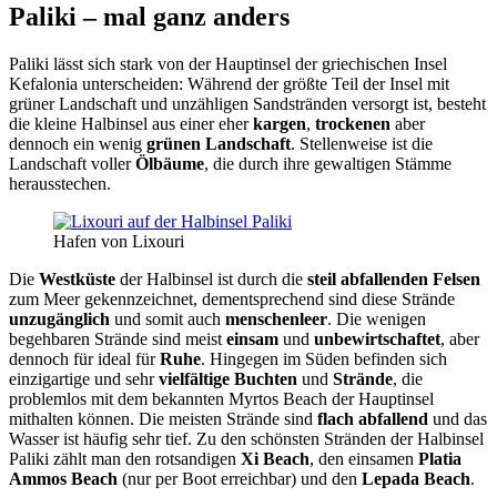
Paliki – mal ganz anders
Paliki lässt sich stark von der Hauptinsel der griechischen Insel
Kefalonia unterscheiden: Während der größte Teil der Insel mit
grüner Landschaft und unzähligen Sandstränden versorgt ist, besteht
die kleine Halbinsel aus einer eher
kargen
,
trockenen
aber
dennoch ein wenig
grünen Landschaft
. Stellenweise ist die
Landschaft voller
Ölbäume
, die durch ihre gewaltigen Stämme
herausstechen.
Hafen von Lixouri
Die
Westküste
der Halbinsel ist durch die
steil abfallenden Felsen
zum Meer gekennzeichnet, dementsprechend sind diese Strände
unzugänglich
und somit auch
menschenleer
. Die wenigen
begehbaren Strände sind meist
einsam
und
unbewirtschaftet
, aber
dennoch für ideal für
Ruhe
. Hingegen im Süden befinden sich
einzigartige und sehr
vielfältige Buchten
und
Strände
, die
problemlos mit dem bekannten Myrtos Beach der Hauptinsel
mithalten können. Die meisten Strände sind
flach abfallend
und das
Wasser ist häufig sehr tief. Zu den schönsten Stränden der Halbinsel
Paliki zählt man den rotsandigen
Xi Beach
, den einsamen
Platia
Ammos Beach
(nur per Boot erreichbar) und den
Lepada Beach
.