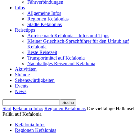
Fährverbindungen
Infos
Allgemeine Infos
Regionen Kefalonias
Städte Kefalonias
Reisetipps
Anreise nach Kefalonia – Infos und Tipps
Kleiner Griechisch-Sprachführer für den Urlaub auf
Kefalonia
Beste Reisezeit
Transportmittel auf Kefalonia
Nachhaltiges Reisen auf Kefalonia
Aktivitäten
Strände
Sehenswürdigkeiten
Events
News
Start
Kefalonia Infos
Regionen Kefalonias
Die vielfältige Halbinsel
Paliki auf Kefalonia
Kefalonia Infos
Regionen Kefalonias