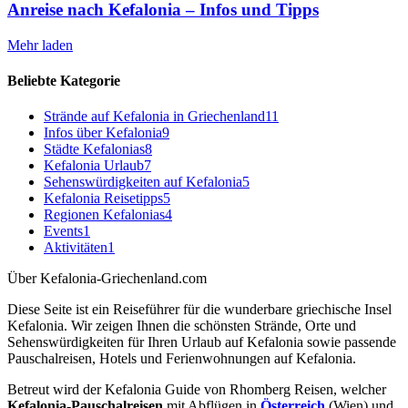
Anreise nach Kefalonia – Infos und Tipps
Mehr laden
Beliebte Kategorie
Strände auf Kefalonia in Griechenland
11
Infos über Kefalonia
9
Städte Kefalonias
8
Kefalonia Urlaub
7
Sehenswürdigkeiten auf Kefalonia
5
Kefalonia Reisetipps
5
Regionen Kefalonias
4
Events
1
Aktivitäten
1
Über Kefalonia-Griechenland.com
Diese Seite ist ein Reiseführer für die wunderbare griechische Insel
Kefalonia. Wir zeigen Ihnen die schönsten Strände, Orte und
Sehenswürdigkeiten für Ihren Urlaub auf Kefalonia sowie passende
Pauschalreisen, Hotels und Ferienwohnungen auf Kefalonia.
Betreut wird der Kefalonia Guide von Rhomberg Reisen, welcher
Kefalonia-Pauschalreisen
mit Abflügen in
Österreich
(Wien) und