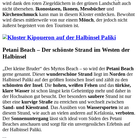
wird dank den roten Ziegeldächern in der grünen Landschaft auch
nicht übersehen.
Ikonostasen, Ikonen, Messbücher
und
Kirchenschmuck
kann man in diesem Kloster entdecken. Bewohnt
wird dieses mittlerweile von nur einem
Mönch
, der jedoch nicht
äußerst begeistert von den Touristen ist.
Petani Beach – Der schönste Strand im Westen der
Halbinsel
„Der kleine Bruder“ des Myrtos Beach – so wird der
Petani Beach
gerne genannt. Dieser
wunderschöne Strand
liegt im
Norden
der
Halbinsel Paliki auf der größten Ionischen Insel und zählt zu den
schönsten der Insel
. Die
hohen, weißen Felsen
und das
türkise,
klare Wasser
ist schon längst kein Geheimtipp mehr und daher in
der Hochsaison gut besucht. Der besonders
saubere
Strand ist nur
über eine
kurvige Straße
zu erreichen und wechselt zwischen
Sand- und Kiesstrand
. Das Ausüben von
Wassersporten
ist an
diesem Strand, wie auch an vielen anderen auf Kefalonia,
verboten
.
Der
Sonnenuntergang
lässt sich ideal vom Süden des Petani
Beaches anschauen und sorgt für ein unvergessliches Erlebnis auf
der Halbinsel Paliki.