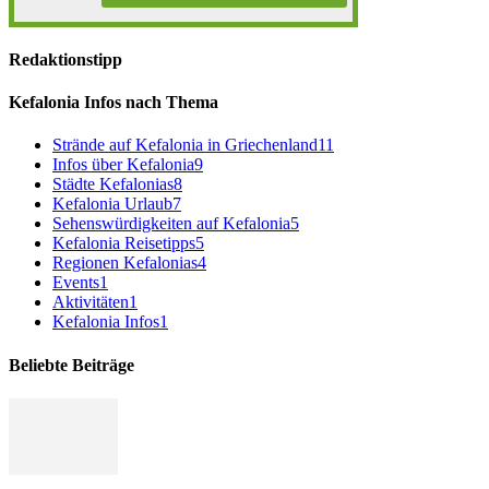
Redaktionstipp
Kefalonia Infos nach Thema
Strände auf Kefalonia in Griechenland
11
Infos über Kefalonia
9
Städte Kefalonias
8
Kefalonia Urlaub
7
Sehenswürdigkeiten auf Kefalonia
5
Kefalonia Reisetipps
5
Regionen Kefalonias
4
Events
1
Aktivitäten
1
Kefalonia Infos
1
Beliebte Beiträge