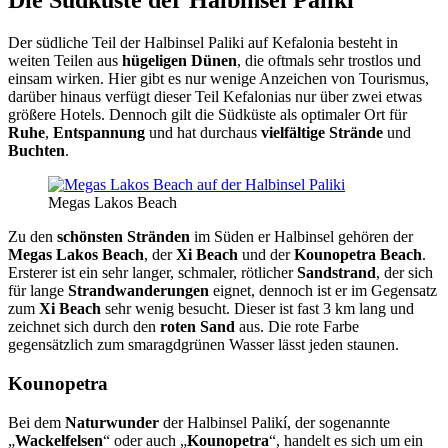
Die Südküste der Halbinsel Paliki
Der südliche Teil der Halbinsel Paliki auf Kefalonia besteht in
weiten Teilen aus
hügeligen Dünen
, die oftmals sehr trostlos und
einsam wirken. Hier gibt es nur wenige Anzeichen von Tourismus,
darüber hinaus verfügt dieser Teil Kefalonias nur über zwei etwas
größere Hotels. Dennoch gilt die Südküste als optimaler Ort für
Ruhe
,
Entspannung
und hat durchaus
vielfältige Strände
und
Buchten
.
Megas Lakos Beach
Zu den
schönsten Stränden
im Süden er Halbinsel gehören der
Megas Lakos
Beach
, der
Xi Beach
und der
Kounopetra Beach
.
Ersterer ist ein sehr langer, schmaler, rötlicher
Sandstrand
, der sich
für lange
Strandwanderungen
eignet, dennoch ist er im Gegensatz
zum
Xi Beach
sehr wenig besucht. Dieser ist fast 3 km lang und
zeichnet sich durch den
roten Sand
aus. Die rote Farbe
gegensätzlich zum smaragdgrünen Wasser lässt jeden staunen.
Kounopetra
Bei dem
Naturwunder
der Halbinsel Palikí, der sogenannte
„
Wackelfelsen
“ oder auch „
Ko
unopetra
“, handelt es sich um ein