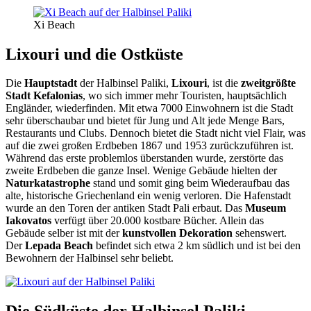
Xi Beach
Lixouri und die Ostküste
Die
Hauptstadt
der Halbinsel Paliki,
Lixouri
, ist die
zweitgrößte
Stadt Kefalonias
, wo sich immer mehr Touristen, hauptsächlich
Engländer, wiederfinden. Mit etwa 7000 Einwohnern ist die Stadt
sehr überschaubar und bietet für Jung und Alt jede Menge Bars,
Restaurants und Clubs. Dennoch bietet die Stadt nicht viel Flair, was
auf die zwei großen Erdbeben 1867 und 1953 zurückzuführen ist.
Während das erste problemlos überstanden wurde, zerstörte das
zweite Erdbeben die ganze Insel. Wenige Gebäude hielten der
Naturkatastrophe
stand und somit ging beim Wiederaufbau das
alte, historische Griechenland ein wenig verloren. Die Hafenstadt
wurde an den Toren der antiken Stadt Pali erbaut. Das
Museum
Iakovatos
verfügt über 20.000 kostbare Bücher. Allein das
Gebäude selber ist mit der
kunstvollen Dekoration
sehenswert.
Der
Lepada Beach
befindet sich etwa 2 km südlich und ist bei den
Bewohnern der Halbinsel sehr beliebt.